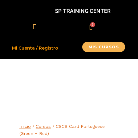
SP TRAINING CENTER
MIS CURSOS
Mi Cuenta / Registro
Inicio
/
Cursos
/
CSCS Card Portuguese
(Green + Red)